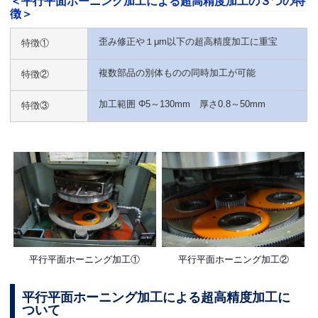
＜平行平面ホーニング加工による超高精度加工の３つの特
徴＞
歪み修正や１μm以下の超高精度加工に重宝
特徴①
複数部品の別体ものの同時加工が可能
特徴②
加工範囲 Φ5～130mm 厚さ0.8～50mm
特徴③
平行平面ホーニング加工①
平行平面ホーニング加工②
平行平面ホーニング加工による超高精度加工に
ついて